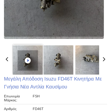
Μεγάλη Απόδοση Isuzu FD46T Κινητήρα Με
Γνήσια Νέα Αντλία Καυσίμου
Επωνυμία
FSH
Μάρκας:
Αριθμός
FD46T