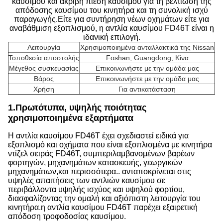
καυσίμου και ακριβή πίεση καυσίμου για τη βελτίωση της
απόδοσης καυσίμου του κινητήρα και τη συνολική ισχύ
παραγωγής.Είτε για συντήρηση νέων οχημάτων είτε για
αναβάθμιση εξοπλισμού, η αντλία καυσίμου FD46T είναι η
ιδανική επιλογή.
Λειτουργία
Χρησιμοποιημένα ανταλλακτικά της Nissan
Τοποθεσία αποστολής
Foshan, Guangdong, Κίνα
Μέγεθος συσκευασίας
Επικοινωνήστε με την ομάδα μας
Βάρος
Επικοινωνήστε με την ομάδα μας
Χρήση
Για αντικατάσταση
1.
Πρωτότυπα, υψηλής ποιότητας
χρησιμοποιημένα εξαρτήματα
Η αντλία καυσίμου FD46T έχει σχεδιαστεί ειδικά για
εξοπλισμό και οχήματα που είναι εξοπλισμένα με κινητήρα
ντίζελ σειράς FD46T, συμπεριλαμβανομένων βαρέων
φορτηγών, μηχανημάτων κατασκευής, γεωργικών
μηχανημάτων,και περισσότερα.. ανταποκρίνεται στις
υψηλές απαιτήσεις των αντλιών καυσίμου σε
περιβάλλοντα υψηλής ισχύος και υψηλού φορτίου,
διασφαλίζοντας την ομαλή και αξιόπιστη λειτουργία του
κινητήρα.η αντλία καυσίμου FD46T παρέχει εξαιρετική
απόδοση τροφοδοσίας καυσίμου.