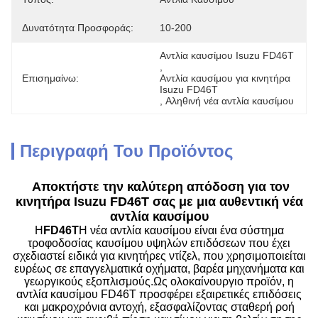
Δυνατότητα Προσφοράς:
10-200
Αντλία καυσίμου Isuzu FD46T
, 
Επισημαίνω:
Αντλία καυσίμου για κινητήρα 
Isuzu FD46T
, 
Αληθινή νέα αντλία καυσίμου
Περιγραφή Του Προϊόντος
Αποκτήστε την καλύτερη απόδοση για τον
κινητήρα Isuzu FD46T σας με μια αυθεντική νέα
αντλία καυσίμου
Η
FD46T
Η νέα αντλία καυσίμου είναι ένα σύστημα
τροφοδοσίας καυσίμου υψηλών επιδόσεων που έχει
σχεδιαστεί ειδικά για κινητήρες ντίζελ, που χρησιμοποιείται
ευρέως σε επαγγελματικά οχήματα, βαρέα μηχανήματα και
γεωργικούς εξοπλισμούς.Ως ολοκαίνουργιο προϊόν, η
αντλία καυσίμου FD46T προσφέρει εξαιρετικές επιδόσεις
και μακροχρόνια αντοχή, εξασφαλίζοντας σταθερή ροή