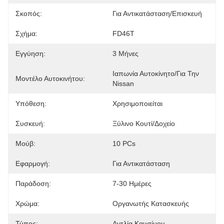
Σκοπός:
Για Αντικατάσταση/επισκευή
Σχήμα:
FD46T
Εγγύηση:
3 Μήνες
Ιαπωνία Αυτοκίνητο/για Την 
Μοντέλο Αυτοκινήτου:
Nissan
Υπόθεση:
Χρησιμοποιείται
Συσκευή:
Ξύλινο Κουτί/δοχείο
Μούβ:
10 PCs
Εφαρμογή:
Για Αντικατάσταση
Παράδοση:
7-30 Ημέρες
Χρώμα:
Οργανωτής Κατασκευής
Τύπος:
Αντλία Καυσίμου