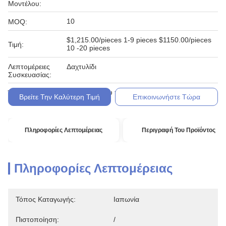
Μοντέλου:
10
MOQ:
$1,215.00/pieces 1-9 pieces $1150.00/pieces
Τιμή:
10 -20 pieces
Λεπτομέρειες
Δαχτυλίδι
Συσκευασίας:
Εφαρμογή του παρόντος κανονισμού.
Όροι Πληρωμής:
Βρείτε Την Καλύτερη Τιμή
Επικοινωνήστε Τώρα
Πληροφορίες Λεπτομέρειας
Περιγραφή Του Προϊόντος
Πληροφορίες Λεπτομέρειας
Τόπος Καταγωγής:
Ιαπωνία
Πιστοποίηση:
/