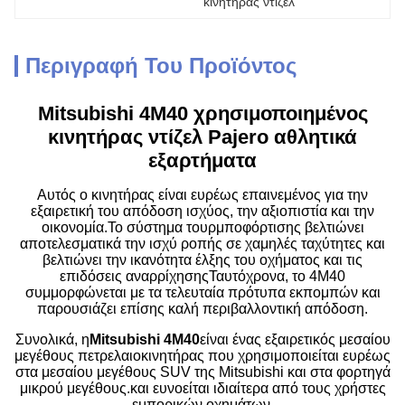
κινητήρας ντίζελ
Περιγραφή Του Προϊόντος
Mitsubishi 4M40 χρησιμοποιημένος
κινητήρας ντίζελ Pajero αθλητικά
εξαρτήματα
Αυτός ο κινητήρας είναι ευρέως επαινεμένος για την
εξαιρετική του απόδοση ισχύος, την αξιοπιστία και την
οικονομία.Το σύστημα τουρμποφόρτισης βελτιώνει
αποτελεσματικά την ισχύ ροπής σε χαμηλές ταχύτητες και
βελτιώνει την ικανότητα έλξης του οχήματος και τις
επιδόσεις αναρρίχησηςΤαυτόχρονα, το 4M40
συμμορφώνεται με τα τελευταία πρότυπα εκπομπών και
παρουσιάζει επίσης καλή περιβαλλοντική απόδοση.
Συνολικά, η
Mitsubishi 4M40
είναι ένας εξαιρετικός μεσαίου
μεγέθους πετρελαιοκινητήρας που χρησιμοποιείται ευρέως
στα μεσαίου μεγέθους SUV της Mitsubishi και στα φορτηγά
μικρού μεγέθους.και ευνοείται ιδιαίτερα από τους χρήστες
εμπορικών οχημάτων.