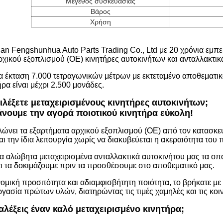
Μέγεθος συσκευασίας
Βάρος
Χρήση
an Fengshunhua Auto Parts Trading Co., Ltd με 20 χρόνια εμπ
ικού εξοπλισμού (OE) κινητήρες αυτοκινήτων και ανταλλακτικά
α έκταση 7.000 τετραγωνικών μέτρων με εκτεταμένο αποθεματι
ρα είναι μέχρι 2.500 μονάδες.
πιλέξετε μεταχειρισμένους κινητήρες αυτοκινήτων;
κάνουμε την αγορά ποιοτικού κινητήρα εύκολη!
νει τα εξαρτήματα αρχικού εξοπλισμού (OE) από τον κατασκευα
αι την ίδια λειτουργία χωρίς να διακυβεύεται η ακεραιότητα του 
α αλώβητα μεταχειρισμένα ανταλλακτικά αυτοκινήτου μας τα οπ
ι τα δοκιμάζουμε πριν τα προσθέσουμε στο αποθεματικό μας.
νομική προσιτότητα και αδιαμφισβήτητη ποιότητα, το βρήκατε 
ργασία πρώτων υλών, διατηρώντας τις τιμές χαμηλές και τις κοι
αλέξεις έναν καλό μεταχειρισμένο κινητήρα;