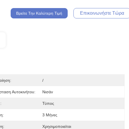
Επικοινωνήστε Τώρα
Βρείτε Την Καλύτερη Τιμή
οίηση:
/
σταση Αυτοκινήτου:
Νισάν
:
Τύπος
η:
3 Μήνες
η:
Χρησιμοποιείται