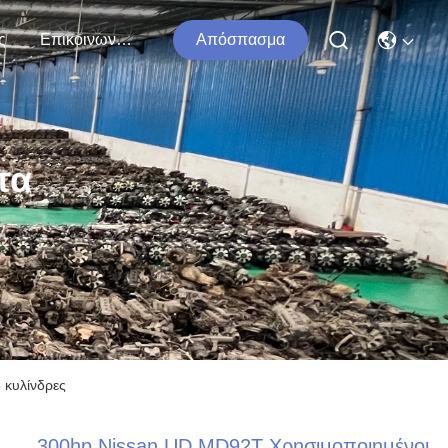
ς
Επικοινωνήστε Μαζί Μας
Απόσπασμα
τα
 κυλίνδρες
300hp Nissan UD MD92T Χρησιμοποιημένοι