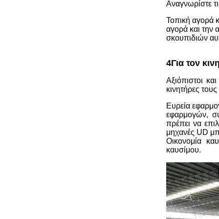
Αναγνωρίστε τι
Τοπική αγορά κ
αγορά και την
σκουπιδιών αυτ
4Για τον κιν
Αξιόπιστοι και
κινητήρες τους
Ευρεία εφαρμογ
εφαρμογών, σ
πρέπει να επιλ
μηχανές UD μπο
Οικονομία καυ
καυσίμου.