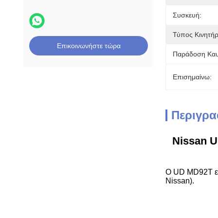
Συσκευή:
Τύπος Κινητήρ
Επικοινωνήστε τώρα
Παράδοση Καυ
Επισημαίνω:
Περιγρα
Nissan U
Ο UD MD92T εί
Nissan).