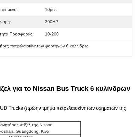
οιημένο:
10pcs
ναμη:
300HP
τητα Προσφοράς:
10-200
τήρες πετρελαιοκίνητων φορτηγών 6 κυλίνδρες
, 
ελ για το Nissan Bus Truck 6 κυλίνδρων
 UD Trucks (πρώην τμήμα πετρελαιοκίνητων οχημάτων της
κινητήρας ντίζελ της Nissan
Foshan, Guangdong, Κίνα