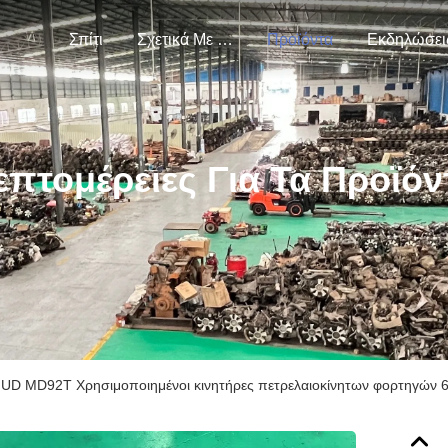
Σπίτι
Σχετικά Με Εμάς
Προϊόντα
Εκδηλώσει
επτομέρειες Για Τα Προϊόν
 UD MD92T Χρησιμοποιημένοι κινητήρες πετρελαιοκίνητων φορτηγών 6