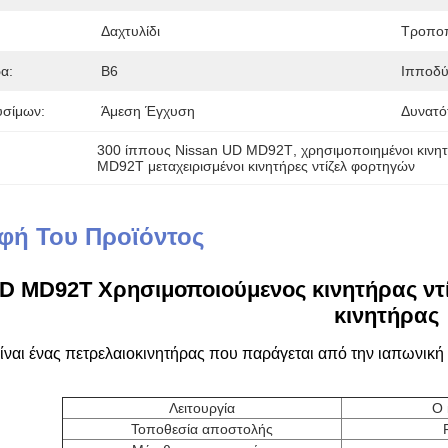
Δαχτυλίδι
Τροποπ
α:
Β6
Ιπποδύ
σίμων:
Άμεση Έγχυση
Δυνατό
300 ίππους Nissan UD MD92T
, 
χρησιμοποιημένοι κινη
MD92T μεταχειρισμένοι κινητήρες ντίζελ φορτηγών
φή Του Προϊόντος
D MD92T Χρησιμοποιούμενος κινητήρας ντίζ
κινητήρας
ναι ένας πετρελαιοκινητήρας που παράγεται από την ιαπωνική
Λειτουργία
Ο 
Τοποθεσία αποστολής