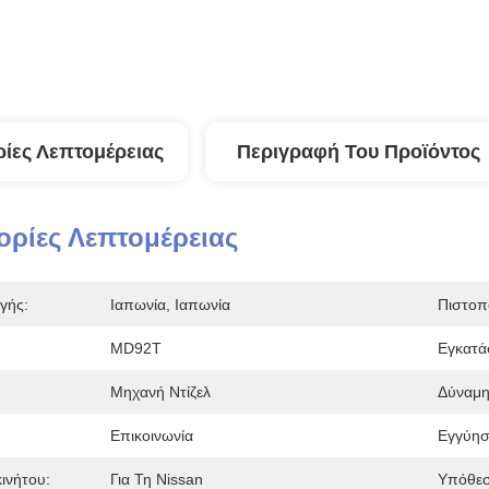
ίες Λεπτομέρειας
Περιγραφή Του Προϊόντος
ρίες Λεπτομέρειας
γής:
Ιαπωνία, Ιαπωνία
Πιστοπ
MD92T
Εγκατά
Μηχανή Ντίζελ
Δύναμη
Επικοινωνία
Εγγύησ
ινήτου:
Για Τη Nissan
Υπόθεσ