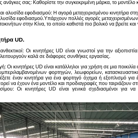
ς ανάγκες σας: Καθορίστε την συγκεκριμένη μάρκα, το μοντέλο κ
αι αλυσίδα εφοδιασμού: Η αγορά μεταχειρισμένου κινητήρα στην
 αλυσίδα εφοδιασμού.Υπάρχουν πολλές αγορές μεταχειρισμένων
οκινήτων στην Κίνα, το οποίο καθιστά πιο βολικό να βρείτε και 
ητήρα UD.
 ανθεκτικοί: Οι κινητήρες UD είναι γνωστοί για την αξιοπιστία
 λειτουργούν καλά σε διάφορες συνθήκες εργασίας.
ή: Οι κινητήρες UD είναι κατάλληλοι για χρήση σε μια ποικιλί
υμπεριλαμβανομένων φορτηγών, λεωφορείων, κατασκευαστι
έξετε έναν κινητήρα για ένα φορτηγό όχημα ή εξοπλισμό για 
ρεί να έχουν ένα μοντέλο και προδιαγραφές που ταιριάζουν στ
σίμου: Οι κινητήρες UD είναι γενικά σχεδιασμένοι για να